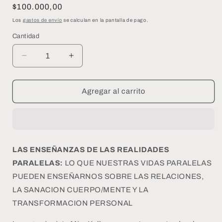
Precio
$100.000,00
habitual
Los
gastos de envío
se calculan en la pantalla de pago.
Cantidad
Reducir
Aumentar
cantidad
cantidad
para
para
LAS
LAS
Agregar al carrito
ENSEÑANZAS
ENSEÑANZAS
DE
DE
LAS
LAS
REALIDADES
REALIDADES
PARALELAS
PARALELAS
LAS ENSEÑANZAS DE LAS REALIDADES
PARALELAS:
LO QUE NUESTRAS VIDAS PARALELAS
PUEDEN ENSEÑARNOS SOBRE LAS RELACIONES,
LA SANACION CUERPO/MENTE Y LA
TRANSFORMACION PERSONAL